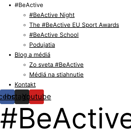
#BeActive
#BeActive Night
The #BeActive EU Sport Awards
#BeActive School
Podujatia
Blog a médiá
Zo sveta #BeActive
Médiá na stiahnutie
Kontakt
cebook
Instagram
Youtube
#BeActive