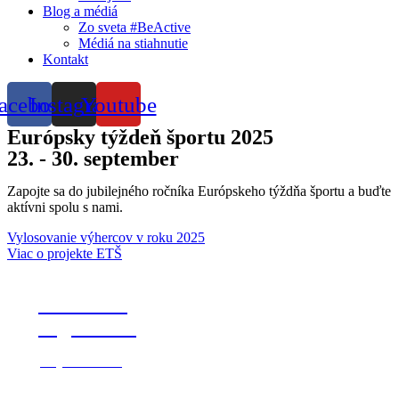
Blog a médiá
Zo sveta #BeActive
Médiá na stiahnutie
Kontakt
acebook
Instagram
Youtube
Európsky týždeň športu 2025
23. - 30. september
Zapojte sa do jubilejného ročníka Európskeho týždňa športu a buďte
aktívni spolu s nami.
Vylosovanie výhercov v roku 2025
Viac o projekte ETŠ
#BeActive
Night 2025
Objavte viac ▸