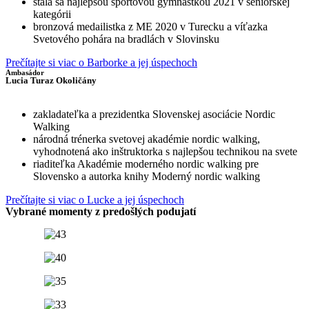
stala sa najlepšou športovou gymnastkou 2021 v seniorskej
kategórii
bronzová medailistka z ME 2020 v Turecku a víťazka
Svetového pohára na bradlách v Slovinsku
Prečítajte si viac o Barborke a jej úspechoch
Ambasádor
Lucia Turaz Okoličány
zakladateľka a prezidentka Slovenskej asociácie Nordic
Walking
národná trénerka svetovej akadémie nordic walking,
vyhodnotená ako inštruktorka s najlepšou technikou na svete
riaditeľka Akadémie moderného nordic walking pre
Slovensko a autorka knihy Moderný nordic walking
Prečítajte si viac o Lucke a jej úspechoch
Vybrané momenty z predošlých podujatí