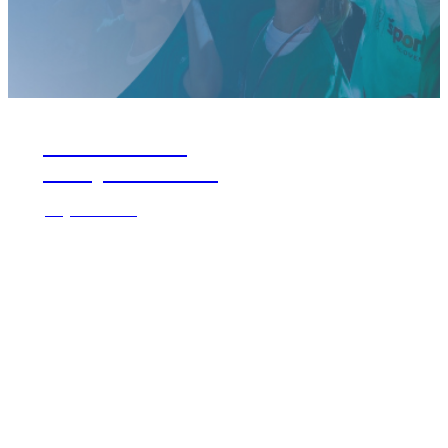
The #BeActive
EU Sport Awards
Objavte viac ▸