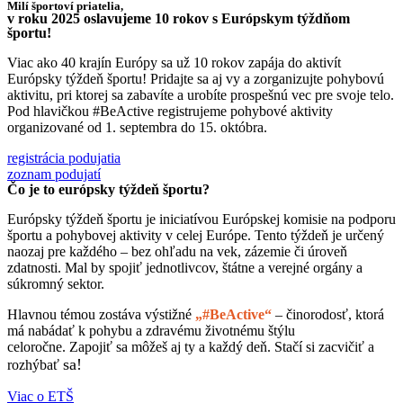
Milí športoví priatelia,
v roku 2025 oslavujeme 10 rokov s Európskym týždňom
športu!
Viac ako 40 krajín Európy sa už 10 rokov zapája do aktivít
Európsky týždeň športu! Pridajte sa aj vy a zorganizujte pohybovú
aktivitu, pri ktorej sa zabavíte a urobíte prospešnú vec pre svoje telo.
Pod hlavičkou #BeActive registrujeme pohybové aktivity
organizované od 1. septembra do 15. októbra.
registrácia podujatia
zoznam podujatí
Čo je to európsky týždeň športu?
Európsky týždeň športu je iniciatívou Európskej komisie na podporu
športu a pohybovej aktivity v celej Európe. Tento týždeň je určený
naozaj pre každého – bez ohľadu na vek, zázemie či úroveň
zdatnosti. Mal by spojiť jednotlivcov, štátne a verejné orgány a
súkromný sektor.
Hlavnou témou zostáva výstižné
„#BeActive“
– činorodosť, ktorá
má nabádať k pohybu a zdravému životnému štýlu
celoročne. Zapojiť sa môžeš aj ty a každý deň. Stačí si zacvičiť a
sa!
rozhýbať
Viac o ETŠ