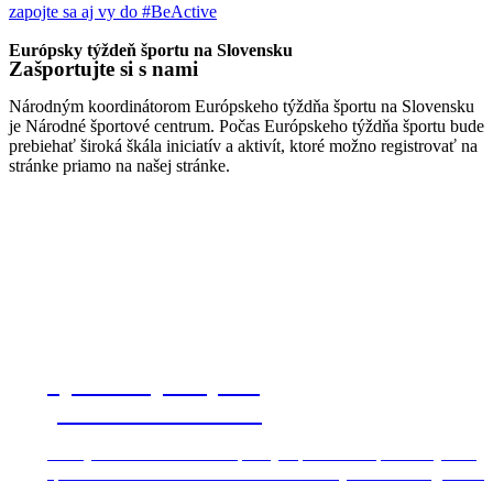
zapojte sa aj vy do #BeActive
Európsky týždeň športu na Slovensku
Zašportujte si s nami
Národným koordinátorom Európskeho týždňa športu na Slovensku
je Národné športové centrum. Počas Európskeho týždňa športu bude
prebiehať široká škála iniciatív a aktivít, ktoré možno registrovať na
stránke priamo na našej stránke.
Športové podujatia
po celom Slovensku
Rozhýbte sa na #BeActive podujatí počas Europskeho týždňa
športu kdekoľvek na Slovensku. Stačí si vybrať zo zaregistrova
udalostí a hurá sa do športovania.