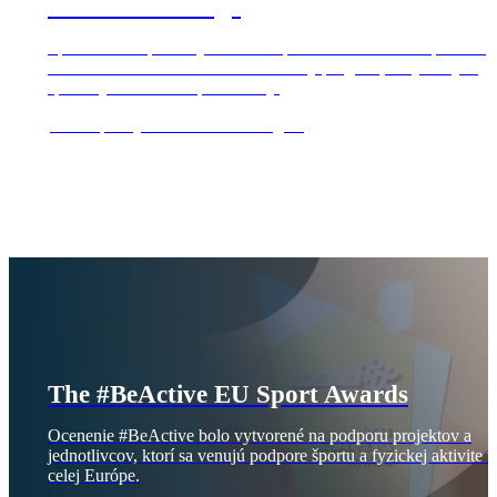
#BeActive Village
Spravte niečo pre svoje zdravie a prídte sa zabaviť na športovú
udalosť roka. Môžete očakávať skvelý program, zaujímavých
športových hostí a kopec zábavy.
Viac o podujatí #BeActive Village ▸
The #BeActive EU Sport Awards
Ocenenie #BeActive bolo vytvorené na podporu projektov a
jednotlivcov, ktorí sa venujú podpore športu a fyzickej aktivite v
celej Európe.