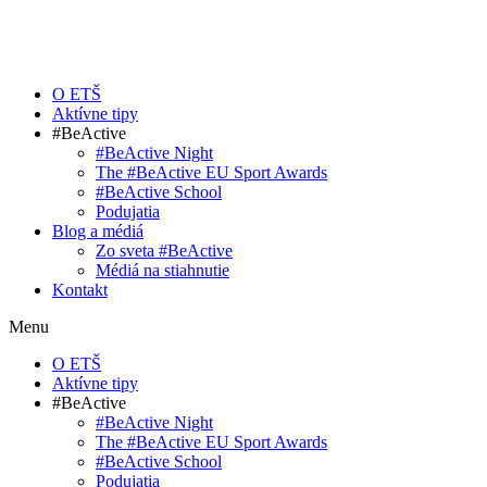
O ETŠ
Aktívne tipy
#BeActive
#BeActive Night
The #BeActive EU Sport Awards
#BeActive School
Podujatia
Blog a médiá
Zo sveta #BeActive
Médiá na stiahnutie
Kontakt
Menu
O ETŠ
Aktívne tipy
#BeActive
#BeActive Night
The #BeActive EU Sport Awards
#BeActive School
Podujatia