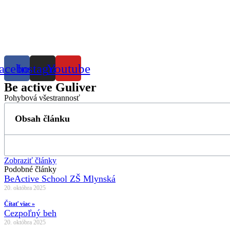
acebook
Instagram
Youtube
Be active Guliver
Pohybová všestrannosť
Obsah článku
Zobraziť články
Podobné články
BeActive School ZŠ Mlynská
20. októbra 2025
Čítať viac »
Cezpoľný beh
20. októbra 2025