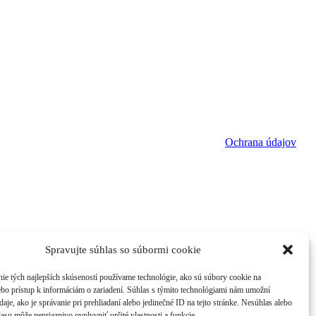
Ochrana údajov
Spravujte súhlas so súbormi cookie
ie tých najlepších skúseností používame technológie, ako sú súbory cookie na
ebo prístup k informáciám o zariadení. Súhlas s týmito technológiami nám umožní
aje, ako je správanie pri prehliadaní alebo jedinečné ID na tejto stránke. Nesúhlas alebo
asu môže nepriaznivo ovplyvniť určité vlastnosti a funkcie.