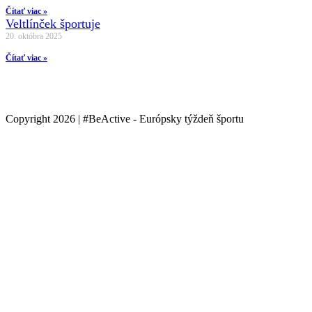
Čítať viac »
Veltlínček športuje
20. októbra 2025
Čítať viac »
Copyright 2026 | #BeActive - Európsky týždeň športu