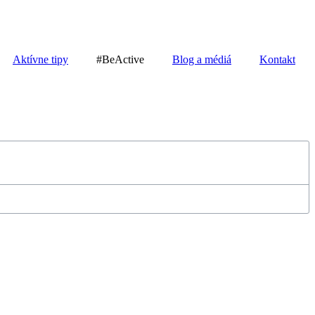
Aktívne tipy
#BeActive
Blog a médiá
Kontakt