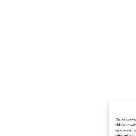
Na poskytovan
ukladanie a/al
spracovávať úd
odvolanie súhl