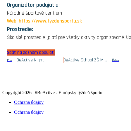
Organizátor podujatia:
Národné športové centrum
Web: https://www.tyzdensportu.sk
Prostredie:
Školské prostredie (platí pre všetky aktivity organizované šk
Späť na zoznam podujatí
BeActive Night
BeActive School ZŠ Mlynská
Prev
Ďalšie
Copyright 2026 | #BeActive - Európsky týždeň športu
Ochrana údajov
Ochrana údajov