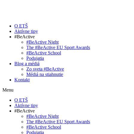
O ETŠ
Aktívne tipy
#BeActive
#BeActive Night
The #BeActive EU Sport Awards
#BeActive School
Podujatia
Blog a médiá
Zo sveta #BeActive
Médiá na stiahnutie
Kontakt
Menu
O ETŠ
Aktívne tipy
#BeActive
#BeActive Night
The #BeActive EU Sport Awards
#BeActive School
Podujatia