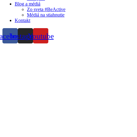
Blog a médiá
Zo sveta #BeActive
Médiá na stiahnutie
Kontakt
acebook
Instagram
Youtube
BeActive School
Tomášiková