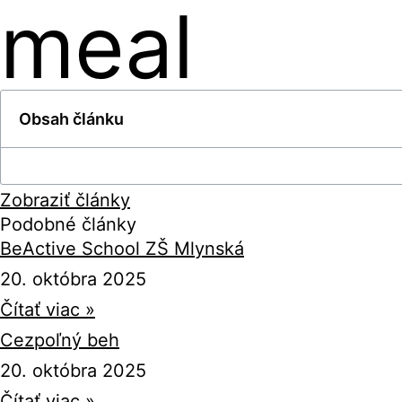
meal
Obsah článku
Zobraziť články
Podobné články
BeActive School ZŠ Mlynská
20. októbra 2025
Čítať viac »
Cezpoľný beh
20. októbra 2025
Čítať viac »