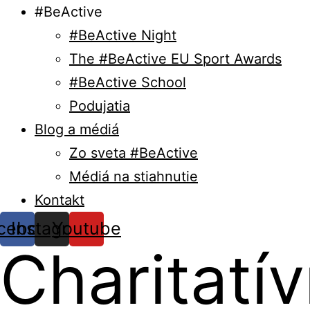
#BeActive
#BeActive Night
The #BeActive EU Sport Awards
#BeActive School
Podujatia
Blog a médiá
Zo sveta #BeActive
Médiá na stiahnutie
Kontakt
cebook
Instagram
Youtube
Charitatí