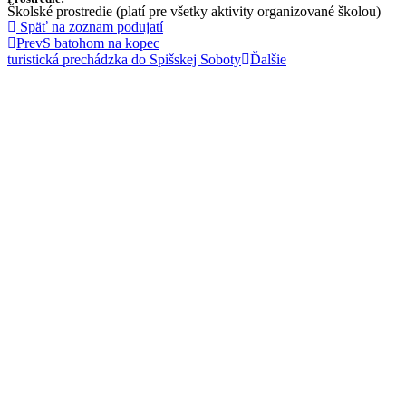
Školské prostredie (platí pre všetky aktivity organizované školou)
Späť na zoznam podujatí
Prev
S batohom na kopec
turistická prechádzka do Spišskej Soboty
Ďalšie