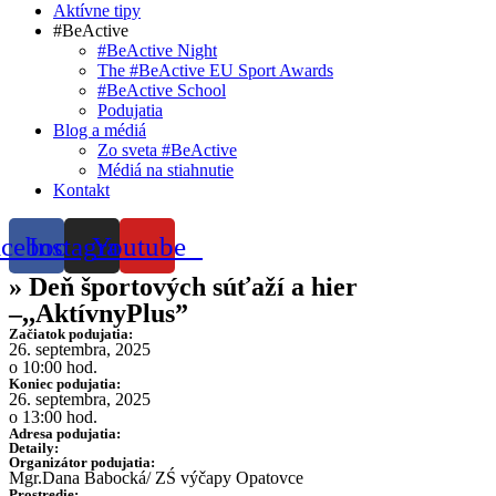
Aktívne tipy
#BeActive
#BeActive Night
The #BeActive EU Sport Awards
#BeActive School
Podujatia
Blog a médiá
Zo sveta #BeActive
Médiá na stiahnutie
Kontakt
acebook
Instagram
Youtube
» Deň športových súťaží a hier
–,,AktívnyPlus”
Začiatok podujatia:
26. septembra, 2025
o 10:00 hod.
Koniec podujatia:
26. septembra, 2025
o 13:00 hod.
Adresa podujatia:
Detaily:
Organizátor podujatia:
Mgr.Dana Babocká/ ZŚ výčapy Opatovce
Prostredie: