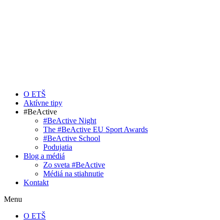
O ETŠ
Aktívne tipy
#BeActive
#BeActive Night
The #BeActive EU Sport Awards
#BeActive School
Podujatia
Blog a médiá
Zo sveta #BeActive
Médiá na stiahnutie
Kontakt
Menu
O ETŠ