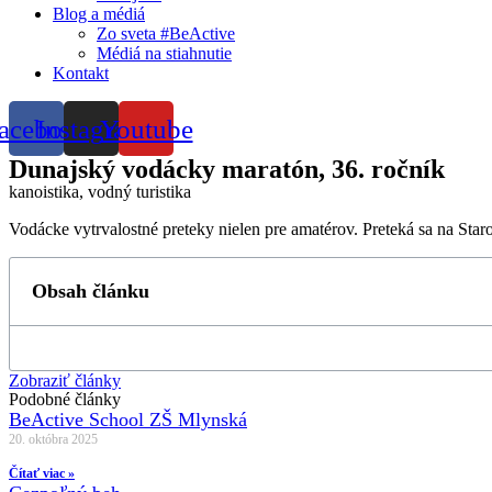
Blog a médiá
Zo sveta #BeActive
Médiá na stiahnutie
Kontakt
acebook
Instagram
Youtube
Dunajský vodácky maratón, 36. ročník
kanoistika, vodný turistika
Vodácke vytrvalostné preteky nielen pre amatérov. Preteká sa na Sta
Obsah článku
Zobraziť články
Podobné články
BeActive School ZŠ Mlynská
20. októbra 2025
Čítať viac »