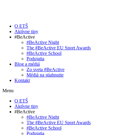
O ETŠ
Aktívne tipy
#BeActive
#BeActive Night
The #BeActive EU Sport Awards
#BeActive School
Podujatia
Blog a médiá
Zo sveta #BeActive
Médiá na stiahnutie
Kontakt
Menu
O ETŠ
Aktívne tipy
#BeActive
#BeActive Night
The #BeActive EU Sport Awards
#BeActive School
Podujatia