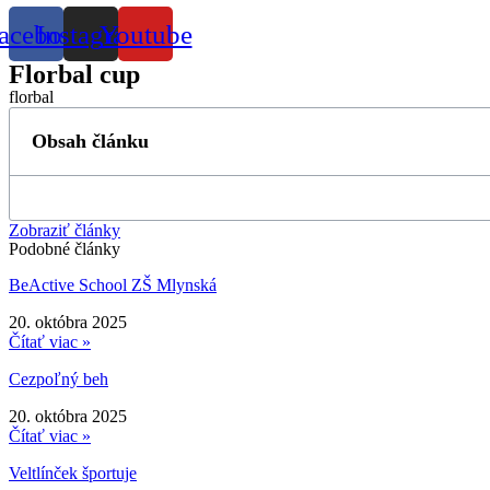
acebook
Instagram
Youtube
Florbal cup
florbal
Obsah článku
Zobraziť články
Podobné články
BeActive School ZŠ Mlynská
20. októbra 2025
Čítať viac »
Cezpoľný beh
20. októbra 2025
Čítať viac »
Veltlínček športuje