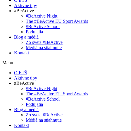
O ETŠ
Aktívne tipy
#BeActive
#BeActive Night
The #BeActive EU Sport Awards
#BeActive School
Podujatia
Blog a médiá
Zo sveta #BeActive
Médiá na stiahnutie
Kontakt
Menu
O ETŠ
Aktívne tipy
#BeActive
#BeActive Night
The #BeActive EU Sport Awards
#BeActive School
Podujatia
Blog a médiá
Zo sveta #BeActive
Médiá na stiahnutie
Kontakt