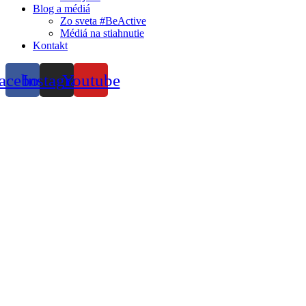
Blog a médiá
Zo sveta #BeActive
Médiá na stiahnutie
Kontakt
acebook
Instagram
Youtube