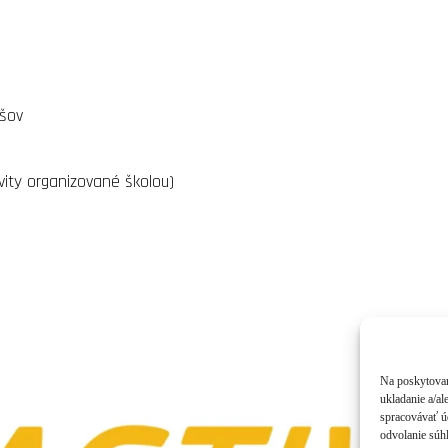
šov
ivity organizované školou)
Na poskytovan
ukladanie a/al
spracovávať úd
odvolanie súhl