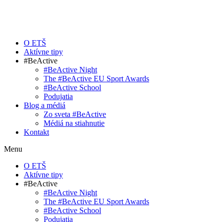
O ETŠ
Aktívne tipy
#BeActive
#BeActive Night
The #BeActive EU Sport Awards
#BeActive School
Podujatia
Blog a médiá
Zo sveta #BeActive
Médiá na stiahnutie
Kontakt
Menu
O ETŠ
Aktívne tipy
#BeActive
#BeActive Night
The #BeActive EU Sport Awards
#BeActive School
Podujatia