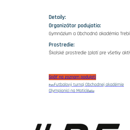
Detaily:
Organizátor podujatia:
Gymnázium a Obchodná akadémia Trebi
Prostredie:
Školské prostredie (platí pre všetky akt
Späť na zoznam podujatí
Futbalový turnaj Obchodnej akadémie
Prev
Olympionici na Matici
Ďalšie