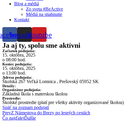
Blog a médiá
Zo sveta #BeActive
Médiá na stiahnutie
Kontakt
acebook
Instagram
Youtube
Ja aj ty, spolu sme aktívni
Začiatok podujatia:
15. októbra, 2025
o 08:00 hod.
Koniec podujatia:
15. októbra, 2025
o 13:00 hod.
Adresa podujatia:
Školská 267 Veľká Lomnica , Prešovský 05952 SK
Detaily:
Organizátor podujatia:
Základná škola s materskou školou
Prostredie:
Školské prostredie (platí pre všetky aktivity organizované školou)
Späť na zoznam podujatí
Prev
Z Námestova do Brezy po lesných cestách
Čo najďalej
Ďalšie