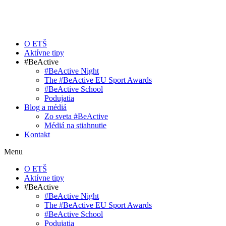
O ETŠ
Aktívne tipy
#BeActive
#BeActive Night
The #BeActive EU Sport Awards
#BeActive School
Podujatia
Blog a médiá
Zo sveta #BeActive
Médiá na stiahnutie
Kontakt
Menu
O ETŠ
Aktívne tipy
#BeActive
#BeActive Night
The #BeActive EU Sport Awards
#BeActive School
Podujatia