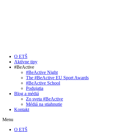
O ETŠ
Aktívne tipy
#BeActive
#BeActive Night
The #BeActive EU Sport Awards
#BeActive School
Podujatia
Blog a médiá
Zo sveta #BeActive
Médiá na stiahnutie
Kontakt
Menu
O ETŠ