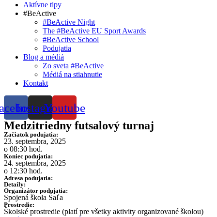
Aktívne tipy
#BeActive
#BeActive Night
The #BeActive EU Sport Awards
#BeActive School
Podujatia
Blog a médiá
Zo sveta #BeActive
Médiá na stiahnutie
Kontakt
acebook
Instagram
Youtube
Medzitriedny futsalový turnaj
Začiatok podujatia:
23. septembra, 2025
o 08:30 hod.
Koniec podujatia:
24. septembra, 2025
o 12:30 hod.
Adresa podujatia:
Detaily:
Organizátor podujatia:
Spojená škola Šaľa
Prostredie:
Školské prostredie (platí pre všetky aktivity organizované školou)