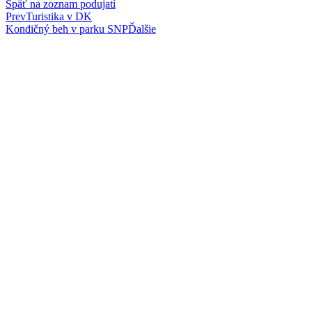
Späť na zoznam podujatí
Prev
Turistika v DK
Kondičný beh v parku SNP
Ďalšie