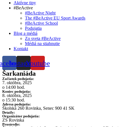
Aktívne tipy
#BeActive
#BeActive Night
The #BeActive EU Sport Awards
#BeActive School
Podujatia
Blog a médiá
Zo sveta #BeActive
Médiá na stiahnutie
Kontakt
acebook
Instagram
Youtube
Šarkaniáda
Začiatok podujatia:
7. októbra, 2025
o 14:00 hod.
Koniec podujatia:
8. októbra, 2025
o 15:30 hod.
Adresa podujatia:
Školská 260 Rovinka, Senec 900 41 SK
Detaily:
Organizátor podujatia:
ZS Rovinka
Prostredie: