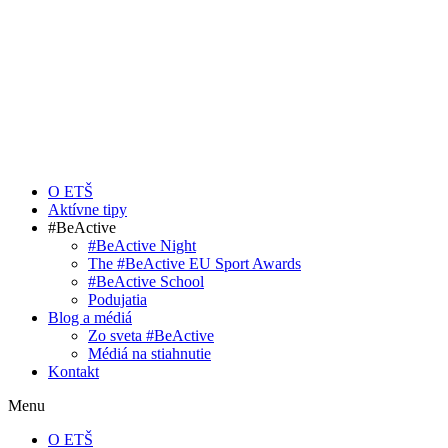
O ETŠ
Aktívne tipy
#BeActive
#BeActive Night
The #BeActive EU Sport Awards
#BeActive School
Podujatia
Blog a médiá
Zo sveta #BeActive
Médiá na stiahnutie
Kontakt
Menu
O ETŠ