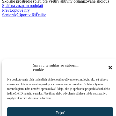
Školské prostredie (platí pre všetky aktivity organizované školou)
Späť na zoznam podujatí
Prev
Loptové hry
Seniorský šport v Iži
Ďalšie
Spravujte súhlas so súbormi
cookie
Na poskytovanie tých najlepších skúseností používame technológie, ako sú súbory
cookie na ukladanie a/alebo prístup k informáciám o zariadení. Súhlas s týmito
technológiami nám umožní spracovávať údaje, ako je správanie pri prehliadaní alebo
jedinečné ID na tejto stránke. Nesúhlas alebo odvolanie súhlasu môže nepriaznivo
ovplyvniť určité vlastnosti a funkcie.
Prijať