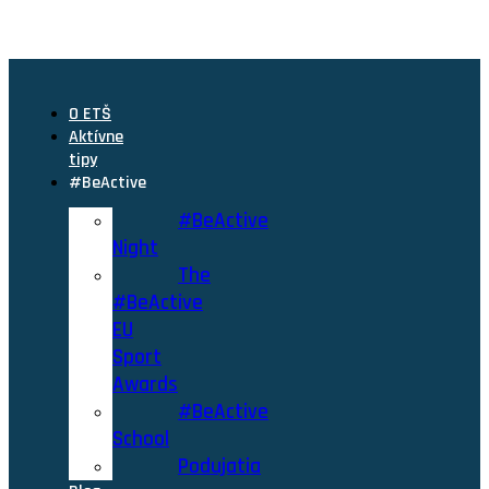
O ETŠ
Aktívne
tipy
#BeActive
#BeActive
Night
The
#BeActive
EU
Sport
Awards
#BeActive
School
Podujatia