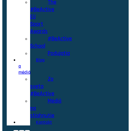
The
#BeActive
EU
Sport
Awards
#BeActive
School
Podujatia
Blog
a
médiá
Zo
sveta
#BeActive
Médiá
na
stiahnutie
Kontakt