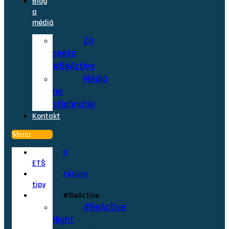
Blog
a
médiá
Zo
sveta
#BeActive
Médiá
na
stiahnutie
Kontakt
Menu
O
ETŠ
Aktívne
tipy
#BeActive
#BeActive
Night