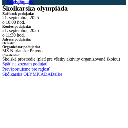
Facebook
Instagram
Youtube
Školkarska olympiáda
Začiatok podujatia:
21. septembra, 2025
o 10:00 hod.
Koniec podujatia:
21. septembra, 2025
o 11:30 hod.
Adresa podujatia:
Detaily:
Organizátor podujatia:
MŠ Nitrianske Pravno
Prostredie:
Školské prostredie (platí pre všetky aktivity organizované školou)
Späť na zoznam podujatí
Prev
športujeme pre radosť
Škôlkarska OLYMPIÁDA
Ďalšie