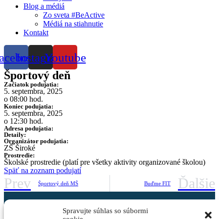
Blog a médiá
Zo sveta #BeActive
Médiá na stiahnutie
Kontakt
acebook
Instagram
Youtube
Športový deň
Začiatok podujatia:
5. septembra, 2025
o 08:00 hod.
Koniec podujatia:
5. septembra, 2025
o 12:30 hod.
Adresa podujatia:
Detaily:
Organizátor podujatia:
ZŠ Široké
Prostredie:
Školské prostredie (platí pre všetky aktivity organizované školou)
Späť na zoznam podujatí
Prev
Ďalšie
Športový deň MŠ
Buďme FIT
Spravujte súhlas so súbormi