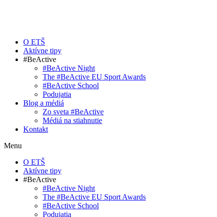
O ETŠ
Aktívne tipy
#BeActive
#BeActive Night
The #BeActive EU Sport Awards
#BeActive School
Podujatia
Blog a médiá
Zo sveta #BeActive
Médiá na stiahnutie
Kontakt
Menu
O ETŠ
Aktívne tipy
#BeActive
#BeActive Night
The #BeActive EU Sport Awards
#BeActive School
Podujatia