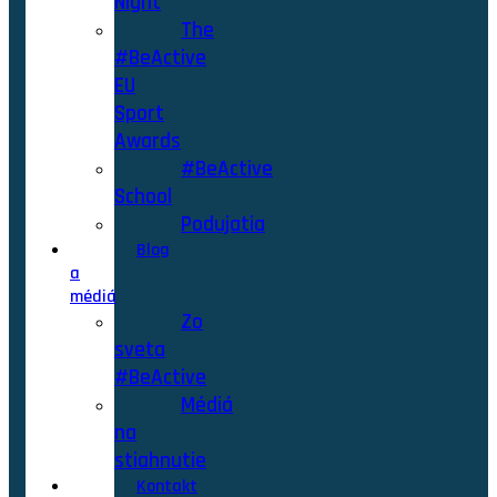
Night
The
#BeActive
EU
Sport
Awards
#BeActive
School
Podujatia
Blog
a
médiá
Zo
sveta
#BeActive
Médiá
na
stiahnutie
Kontakt