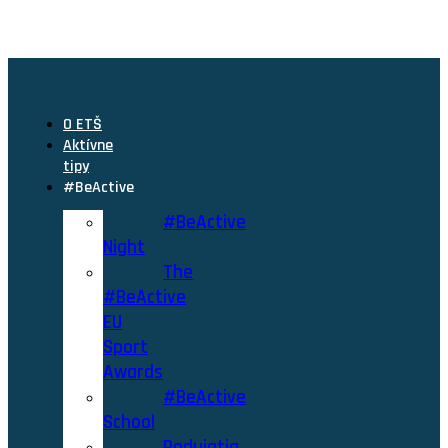
O ETŠ
Aktívne
tipy
#BeActive
#BeActive
Night
The
#BeActive
EU
Sport
Awards
#BeActive
School
Podujatia