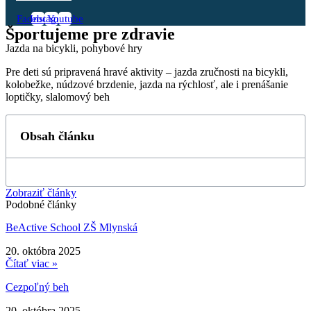
Facebook
Instagram
Youtube
Športujeme pre zdravie
Jazda na bicykli, pohybové hry
Pre deti sú pripravená hravé aktivity – jazda zručnosti na bicykli,
kolobežke, núdzové brzdenie, jazda na rýchlosť, ale i prenášanie
loptičky, slalomový beh
Obsah článku
Zobraziť články
Podobné články
BeActive School ZŠ Mlynská
20. októbra 2025
Čítať viac »
Cezpoľný beh
20. októbra 2025