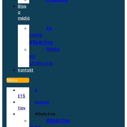
Blog
a
médiá
Zo
sveta
#BeActive
Médiá
na
stiahnutie
Kontakt
Menu
O
ETŠ
Aktívne
tipy
#BeActive
#BeActive