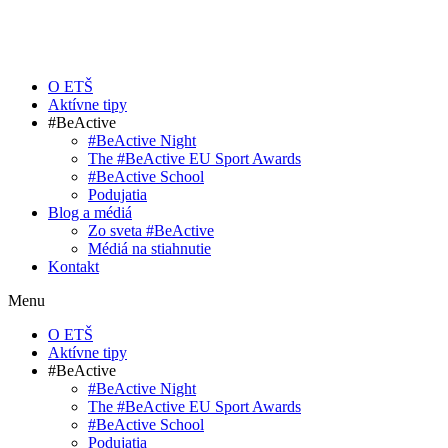
O ETŠ
Aktívne tipy
#BeActive
#BeActive Night
The #BeActive EU Sport Awards
#BeActive School
Podujatia
Blog a médiá
Zo sveta #BeActive
Médiá na stiahnutie
Kontakt
Menu
O ETŠ
Aktívne tipy
#BeActive
#BeActive Night
The #BeActive EU Sport Awards
#BeActive School
Podujatia