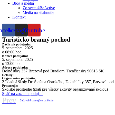
Blog a médiá
Zo sveta #BeActive
Médiá na stiahnutie
Kontakt
acebook
Instagram
Youtube
Turisticko branný pochod
Začiatok podujatia:
5. septembra, 2025
o 08:00 hod.
Koniec podujatia:
5. septembra, 2025
o 13:00 hod.
Adresa podujatia:
Dolné lúky 357 Brezová pod Bradlom, Trenčiansky 90613 SK
Detaily:
Organizátor podujatia:
Základná školy Dr. Štefana Osuského, Dolné lúky 357, Brezová pod
Prostredie:
Školské prostredie (platí pre všetky aktivity organizované školou)
Späť na zoznam podujatí
Prev
Šašovské tancujúce cvičenie