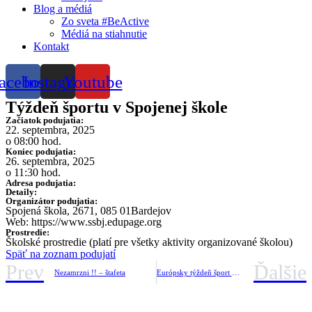
Blog a médiá
Zo sveta #BeActive
Médiá na stiahnutie
Kontakt
acebook
Instagram
Youtube
Týždeň športu v Spojenej škole
Začiatok podujatia:
22. septembra, 2025
o 08:00 hod.
Koniec podujatia:
26. septembra, 2025
o 11:30 hod.
Adresa podujatia:
Detaily:
Organizátor podujatia:
Spojená škola, 2671, 085 01Bardejov
Web: https://www.ssbj.edupage.org
Prostredie:
Školské prostredie (platí pre všetky aktivity organizované školou)
Späť na zoznam podujatí
Prev
Ďalšie
Nezamrzni !! – štafeta
Európsky týždeň šport v MŠ