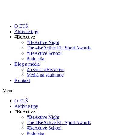
O ETŠ
Aktívne tipy
#BeActive
#BeActive Night
The #BeActive EU Sport Awards
#BeActive School
Podujatia
Blog a médiá
Zo sveta #BeActive
Médiá na stiahnutie
Kontakt
Menu
O ETŠ
Aktívne tipy
#BeActive
#BeActive Night
The #BeActive EU Sport Awards
#BeActive School
Podujatia